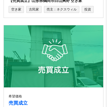
【売買成立】山形県鶴岡市白山興野 空き家
空き家
古民家
売主：ネクスウィル
投資
希望価格
売買成立