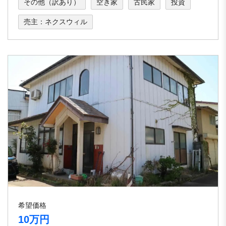
その他（訳あり）
空き家
古民家
投資
売主：ネクスウィル
希望価格
10万円