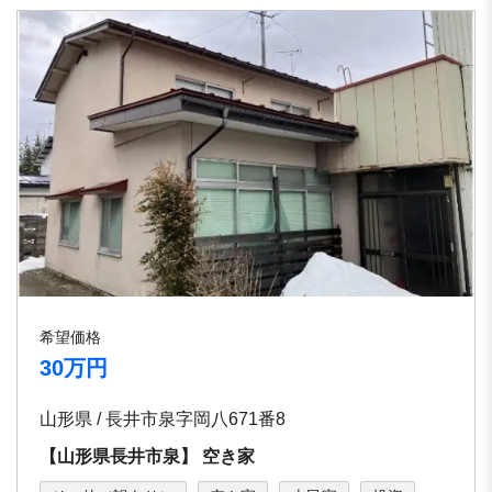
希望価格
30万円
山形県 / ⻑井市泉字岡⼋671番8
【⼭形県⻑井市泉】 空き家