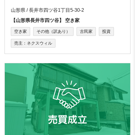
山形県 / ⻑井市四ツ⾕1丁目5-30-2
【⼭形県⻑井市四ツ⾕】 空き家
空き家
その他（訳あり）
古民家
投資
売主：ネクスウィル