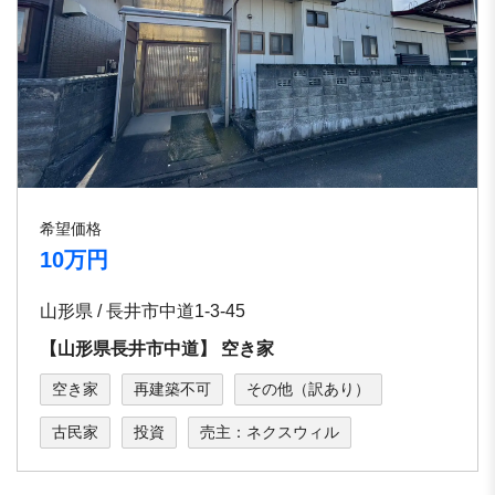
希望価格
10万円
山形県 / ⻑井市中道1-3-45
【⼭形県⻑井市中道】 空き家
空き家
再建築不可
その他（訳あり）
古民家
投資
売主：ネクスウィル