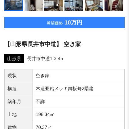
10万円
希望価格
【⼭形県⻑井市中道】 空き家
山形県
⻑井市中道1-3-45
現状
空き家
構造
木造亜鉛メッキ鋼板葺2階建
築年⽉
不詳
⼟地
198.34㎡
建物
70.37㎡