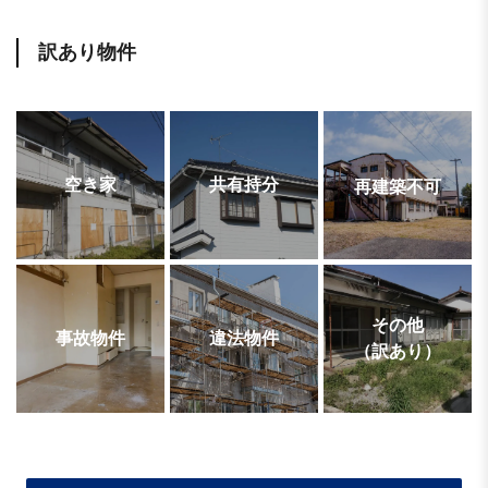
訳あり物件
空き家
共有持分
再建築不可
その他
事故物件
違法物件
（訳あり）