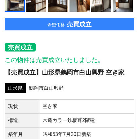
売買成立
希望価格
売買成立
この物件は売買成立いたしました。
【売買成立】山形県鶴岡市白山興野 空き家
山形県
鶴岡市白山興野
現状
空き家
構造
木造カラー鉄板葺2階建
築年⽉
昭和53年7月20日新築