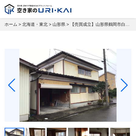
ホーム
>
北海道・東北
>
山形県
>
【売買成立】山形県鶴岡市白山興野 空き家