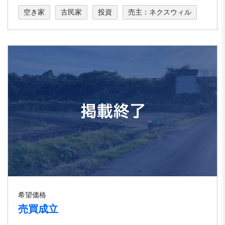
空き家
古民家
投資
売主：ネクスウィル
希望価格
売買成立