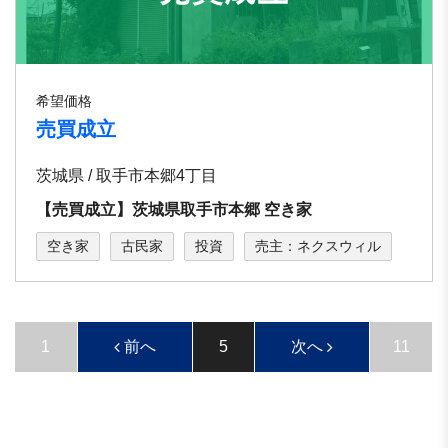
希望価格
売買成立
茨城県 / 取手市本郷4丁目
【売買成立】茨城県取手市本郷 空き家
空き家
古民家
投資
売主：ネクスウィル
1
前へ
5
次へ
11