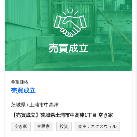
希望価格
売買成立
茨城県 / ⼟浦市中⾼津
【売買成立】茨城県⼟浦市中⾼津1丁⽬ 空き家
空き家
古民家
投資
売主：ネクスウィル