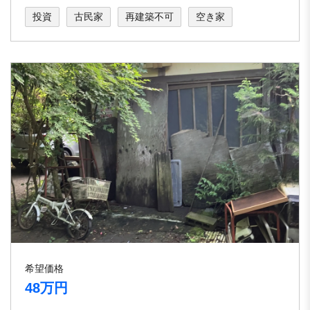
投資
古民家
再建築不可
空き家
希望価格
48万円