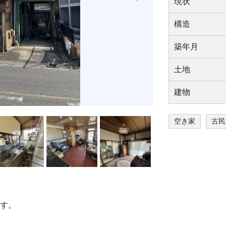
現状
構造
築年⽉
⼟地
建物
空き家
古民
ます。