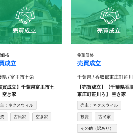
望価格
希望価格
買成立
売買成立
葉県 / 富里市七栄
千葉県 / 香取郡東庄町笹川
売買成立】千葉県富里市七
【売買成立】【千葉県⾹
 空き家
東庄町笹川ろ】 空き家
主：ネクスウィル
売主：ネクスウィル
資
古民家
空き家
投資
古民家
その他（訳あり）