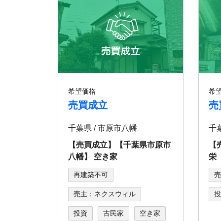
希望価格
希
売買成立
売
千葉県 / 市原市八幡
千
【売買成立】【千葉県市原市
【
八幡】 空き家
栄
再建築不可
売
売主：ネクスウィル
投
投資
古民家
空き家