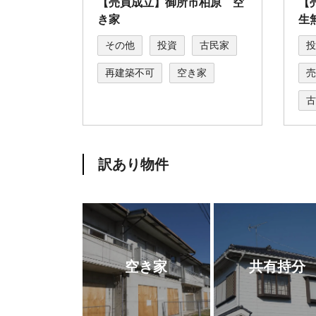
【売買成立】御所市柏原 空
【
き家
生
その他
投資
古民家
投
再建築不可
空き家
売
古
訳あり物件
空き家
共有持分