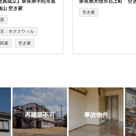
売買成立】奈良県宇陀市室
奈良県天理市石上町 空
無山 空き家
空き家
資
主：ネクスウィル
民家
空き家
再建築不可
事故物件