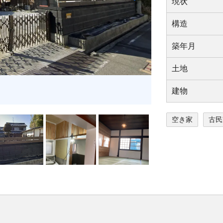
現状
構造
築年⽉
⼟地
建物
空き家
古民