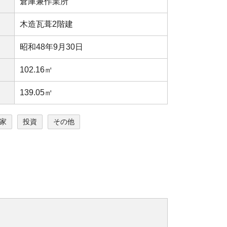
倉庫兼作業所
木造瓦葺2階建
昭和48年9月30日
102.16㎡
139.05㎡
家
投資
その他