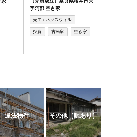
き家
【売買成立】奈良県桜井市大
字阿部 空き家
売主：ネクスウィル
投資
古民家
空き家
違法物件
その他
（訳あり）