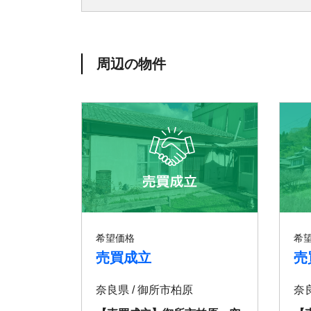
周辺の物件
希望価格
希
売買成立
売
奈良県 / 御所市柏原
奈