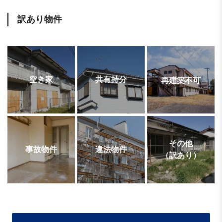
訳あり物件
空き家
共有持分
再建築不可
その他
事故物件
違法物件
（訳あり）