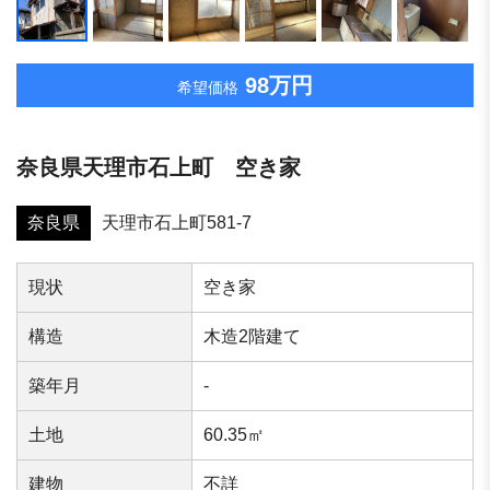
98万円
希望価格
奈良県天理市石上町 空き家
奈良県
天理市石上町581-7
現状
空き家
構造
木造2階建て
築年⽉
-
⼟地
60.35㎡
建物
不詳