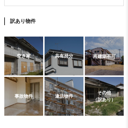
訳あり物件
空き家
共有持分
再建築不可
その他
事故物件
違法物件
（訳あり）