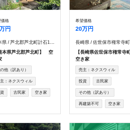
望価格
希望価格
0万円
20万円
熊本県 / 芦北郡芦北町計石1474-4
熊本県芦北郡芦北町】 空
【⻑崎県佐世保市権常寺
家
空き家
の他（訳あり）
売主：ネクスウィル
主：ネクスウィル
投資
古民家
資
古民家
空き家
その他（訳あり）
再建築不可
空き家