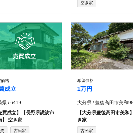
空き家
望価格
希望価格
買成立
1万円
県 / 6419
大分県 / 豊後⾼⽥市美和98
売買成立】【⻑野県諏訪市
【⼤分県豊後⾼⽥市美和】
南】 空き家
き家
資
古民家
古民家