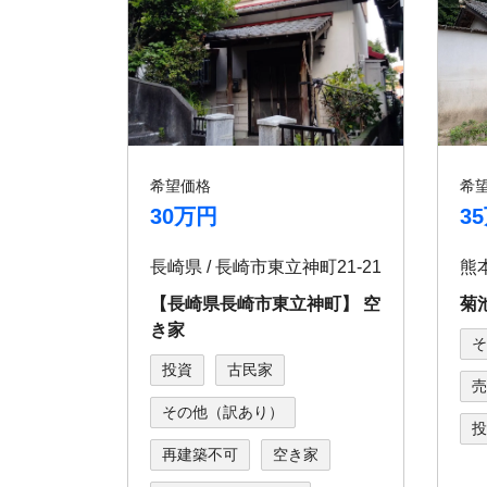
希望価格
希
30万円
3
長崎県 / 長崎市東立神町21-21
【長崎県長崎市東立神町】 空
菊
き家
そ
投資
古民家
売
その他（訳あり）
投
再建築不可
空き家