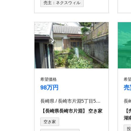
売主：ネクスウィル
希望価格
希
98万円
売
長崎県 / ⻑崎市⽚淵5丁⽬5番8号
長崎
【⻑崎県⻑崎市⽚淵】 空き家
【
湖
空き家
投