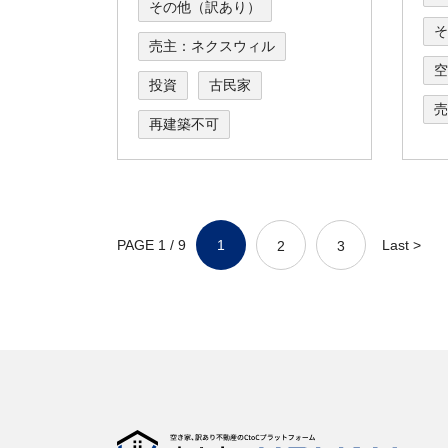
その他（訳あり）
そ
売主：ネクスウィル
空
投資
古民家
売
再建築不可
PAGE 1 / 9
1
Last >
2
3