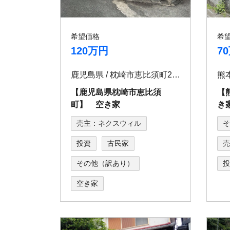
希望価格
希
120万円
7
鹿児島県 / 枕崎市恵比須町205
【鹿児島県枕崎市恵比須
【
町】 空き家
き
売主：ネクスウィル
そ
投資
古民家
売
その他（訳あり）
投
空き家