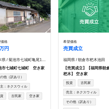
望価格
希望価格
5万円
売買成立
熊本県 / 菊池市七城町亀尾1797-2
福岡県 / 朝倉市杷⽊池⽥
池市七城町七城町 空き家
【売買成立】【福岡県朝
杷⽊】 空き家
の他（訳あり）
投資
古民家
主：ネクスウィル
売主：ネクスウィル
資
古民家
空き家
その他（訳あり）