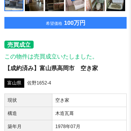
100万円
希望価格
売買成立
この物件は売買成立いたしました。
【成約済み】富山県高岡市 空き家
富山県
佐野1652-4
現状
空き家
構造
木造瓦葺
築年⽉
1978年07月