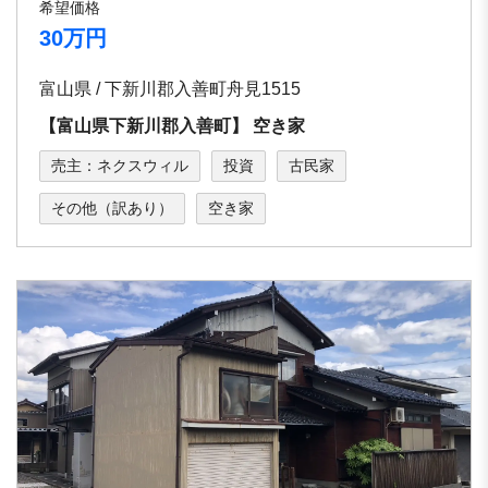
希望価格
30万円
富山県 / 下新川郡⼊善町⾈⾒1515
【富⼭県下新川郡⼊善町】 空き家
売主：ネクスウィル
投資
古民家
その他（訳あり）
空き家