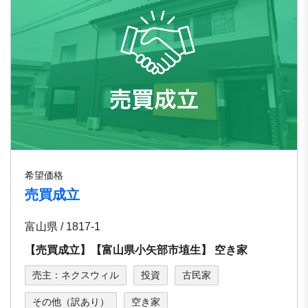
希望価格
売買成立
富山県 / 1817-1
【売買成立】【富⼭県⼩⽮部市埴⽣】 空き家
売主：ネクスウィル
投資
古民家
その他（訳あり）
空き家