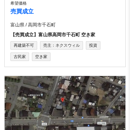
希望価格
売買成立
富山県 / ⾼岡市千⽯町
【売買成立】富⼭県⾼岡市千⽯町 空き家
再建築不可
売主：ネクスウィル
投資
古民家
空き家