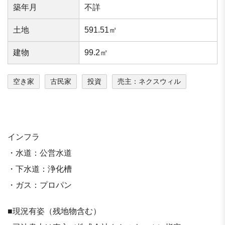
築年⽉
不詳
⼟地
591.51㎡
建物
99.2㎡
空き家
古民家
投資
売主：ネクスウィル
インフラ
・水道：公営水道
・下水道：浄化槽
・ガス：プロパン
■現況有姿（残地物含む）