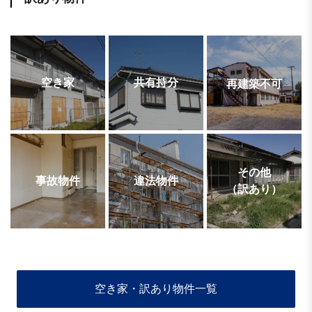
空き家
共有持分
再建築不可
その他
事故物件
違法物件
（訳あり）
空き家・訳あり物件一覧