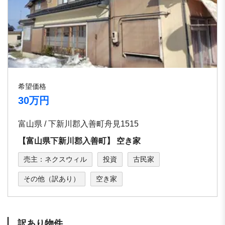
希望価格
30万円
富山県 / 下新川郡⼊善町⾈⾒1515
【富⼭県下新川郡⼊善町】 空き家
売主：ネクスウィル
投資
古民家
その他（訳あり）
空き家
訳あり物件