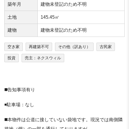
築年⽉
建物未登記のため不明
⼟地
145.45㎡
建物
建物未登記のため不明
空き家
再建築不可
その他（訳あり）
古民家
投資
売主：ネクスウィル
◼️告知事項有り
◾️駐車場：なし
◼️本物件は公道に接していない袋地です。現況では南側隣
接地（畑）の一部を通行しておりますが、