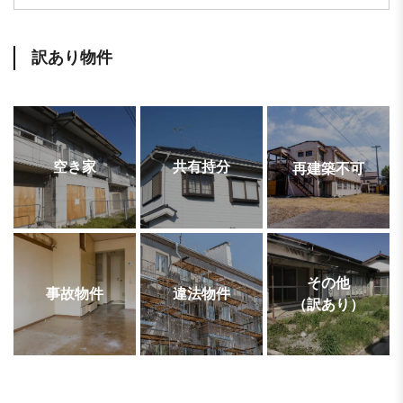
訳あり物件
空き家
共有持分
再建築不可
その他
事故物件
違法物件
（訳あり）