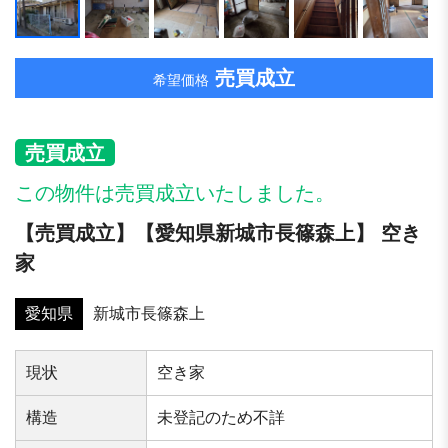
売買成立
希望価格
売買成立
この物件は売買成立いたしました。
【売買成立】【愛知県新城市⻑篠森上】 空き
家
愛知県
新城市⻑篠森上
現状
空き家
構造
未登記のため不詳