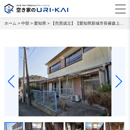
ホーム
>
中部
>
愛知県
>
【売買成立】【愛知県新城市⻑篠森上】 空き家