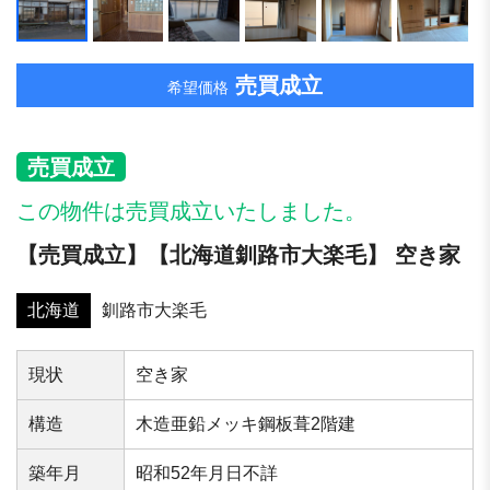
売買成立
希望価格
売買成立
この物件は売買成立いたしました。
【売買成立】【北海道釧路市⼤楽⽑】 空き家
北海道
釧路市⼤楽⽑
現状
空き家
構造
木造亜鉛メッキ鋼板葺2階建
築年⽉
昭和52年月日不詳