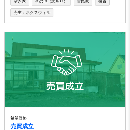
空き家
その他（訳あり）
古民家
投資
売主：ネクスウィル
希望価格
売買成立