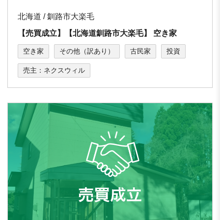
北海道 / 釧路市⼤楽⽑
【売買成立】【北海道釧路市⼤楽⽑】 空き家
空き家
その他（訳あり）
古民家
投資
売主：ネクスウィル