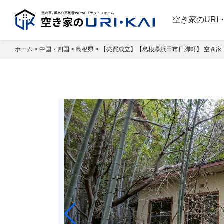
空き家のURI
ホーム
>
中国・四国
>
島根県
>
【売買成立】【島根県浜⽥市⽇脚町】 空き家