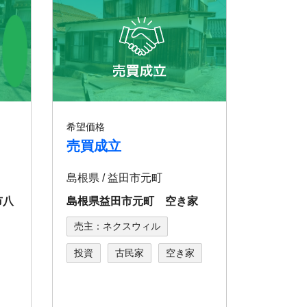
希望価格
売買成立
島根県 / 益田市元町
市八
島根県益田市元町 空き家
売主：ネクスウィル
投資
古民家
空き家