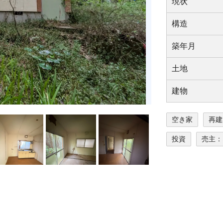
現状
構造
築年⽉
⼟地
建物
空き家
再建
投資
売主：