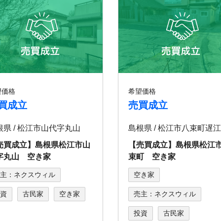
望価格
希望価格
買成立
売買成立
根県 / 松江市山代字丸山
島根県 / 松江市八束町遅江
売買成立】島根県松江市山
【売買成立】島根県松江
字丸山 空き家
束町 空き家
主：ネクスウィル
空き家
資
古民家
空き家
売主：ネクスウィル
投資
古民家