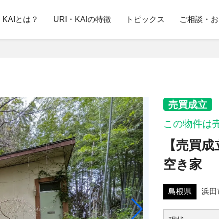
・KAIとは？
URI・KAIの特徴
トピックス
ご相談・お
売買成立
この物件は
【売買成
空き家
島根県
浜⽥