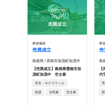
希望価格
希
売買成立
売
島根県 / 雲南市加茂町加茂中
島
【売買成立】島根県雲南市加
【
茂町加茂中 空き家
代
売主：ネクスウィル
売
投資
古民家
空き家
投