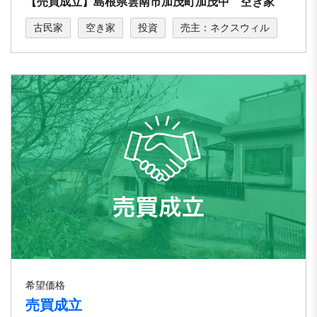
【売買成立】島根県雲南市加茂町加茂中 空き家
古民家
空き家
投資
売主：ネクスウィル
希望価格
売買成立