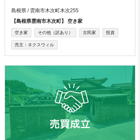
島根県 / 雲南市⽊次町木次255
【島根県雲南市⽊次町】 空き家
空き家
その他（訳あり）
古民家
投資
売主：ネクスウィル