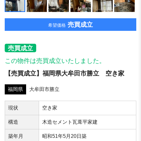
売買成立
希望価格
売買成立
この物件は売買成立いたしました。
【売買成立】福岡県大牟田市勝立 空き家
福岡県
大牟田市勝立
現状
空き家
構造
木造セメント瓦葺平家建
築年⽉
昭和51年5月20日築