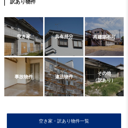
訳あり物件
空き家
共有持分
再建築不可
その他
事故物件
違法物件
（訳あり）
空き家・訳あり物件一覧