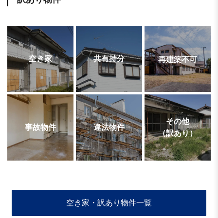
空き家
共有持分
再建築不可
その他
事故物件
違法物件
（訳あり）
空き家・訳あり物件一覧