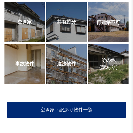
空き家
共有持分
再建築不可
その他
事故物件
違法物件
（訳あり）
空き家・訳あり物件一覧