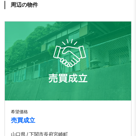
周辺の物件
希望価格
売買成立
山口県 / 下関市⻑府宮崎町