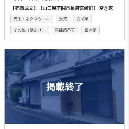
【売買成立】【⼭⼝県下関市⻑府宮崎町】 空き家
売主：ネクスウィル
投資
古民家
その他（訳あり）
再建築不可
空き家