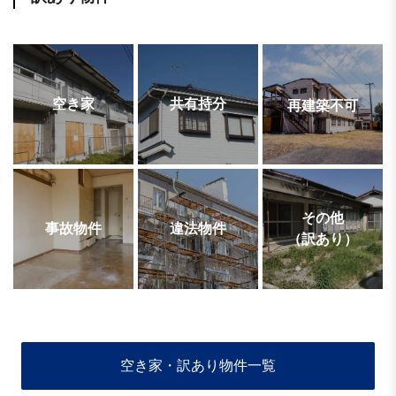
空き家
共有持分
再建築不可
その他
事故物件
違法物件
（訳あり）
空き家・訳あり物件一覧