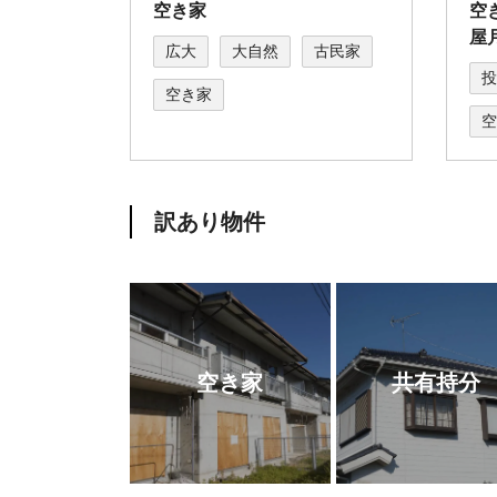
空き家
空
屋月
広大
大自然
古民家
投
空き家
空
訳あり物件
空き家
共有持分