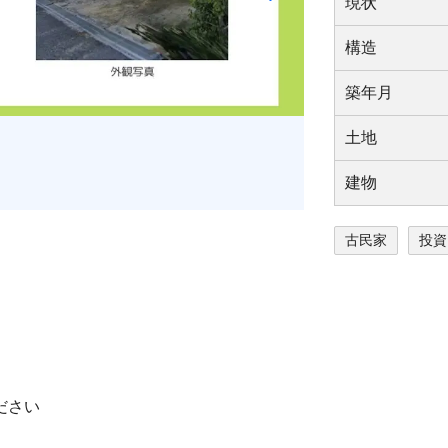
現状
構造
築年⽉
⼟地
建物
古民家
投資
ださい