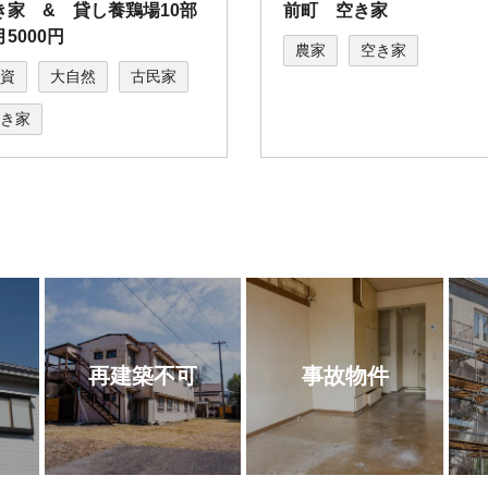
き家 & 貸し養鶏場10部
前町 空き家
5000円
農家
空き家
資
大自然
古民家
き家
再建築不可
事故物件