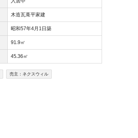
入居中
木造瓦葺平家建
昭和57年4月1日築
91.9㎡
45.36㎡
売主：ネクスウィル