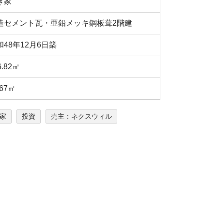
き家
造セメント瓦・亜鉛メッキ鋼板葺2階建
和48年12月6日築
6.82㎡
.67㎡
家
投資
売主：ネクスウィル