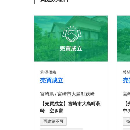
希望価格
希
売買成立
売
宮崎県 / 宮崎市大島町萩崎
宮
【売買成立】宮崎市大島町萩
【
崎 空き家
中
再建築不可
売