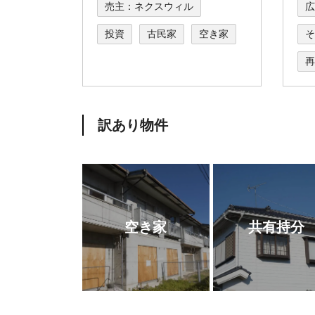
売主：ネクスウィル
広
投資
古民家
空き家
そ
再
訳あり物件
空き家
共有持分