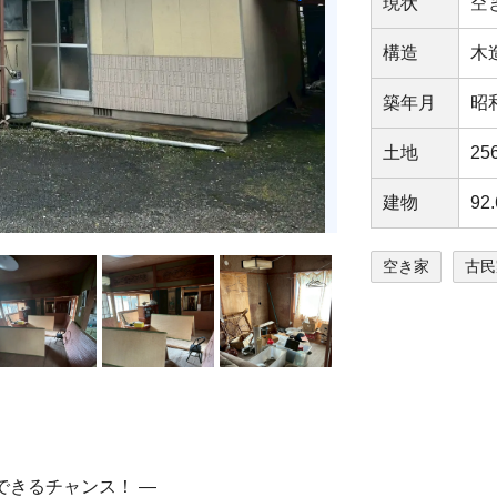
現状
空
構造
木
築年⽉
昭
⼟地
25
建物
92
空き家
古民
できるチャンス！ ―