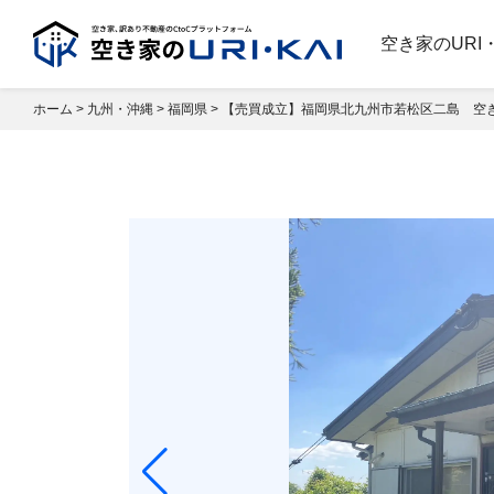
空き家のURI
ホーム
>
九州・沖縄
>
福岡県
>
【売買成立】福岡県北九州市若松区二島 空