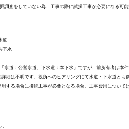
試掘調査をしていない為、⼯事の際に試掘⼯事が必要になる可
。
⽔道
共下⽔
は「⽔道：公営⽔道、下⽔道：本下⽔」ですが、前所有者は本
の詳細は不明です。役所へのヒアリングにて⽔道・下⽔道とも
使⽤する場合に接続⼯事が必要となる場合、⼯事費⽤について
定