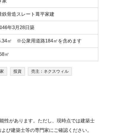
き家
量鉄骨造スレート葺平家建
和46年3月28日築
75.34㎡ ※公衆用道路184㎡を含めます
.58㎡
家
投資
売主：ネクスウィル
可能性があります。ただし、現時点では建築⼠
および建築⼠等の専⾨家にご確認ください。