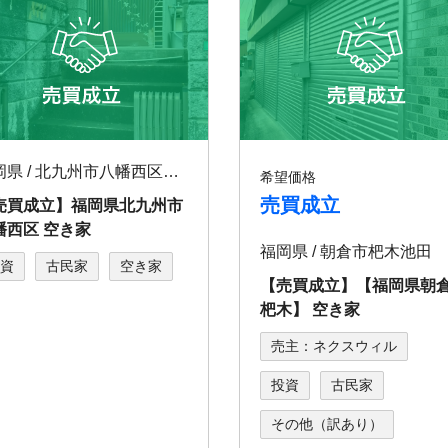
福岡県 / 北九州市八幡西区美原町
希望価格
売買成立
売買成立】福岡県北九州市
幡⻄区 空き家
福岡県 / 朝倉市杷⽊池⽥
資
古民家
空き家
【売買成立】【福岡県朝
杷⽊】 空き家
売主：ネクスウィル
投資
古民家
その他（訳あり）