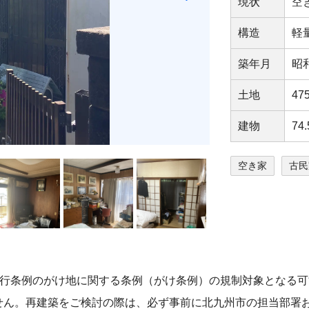
現状
空
構造
軽
築年⽉
昭
⼟地
4
建物
74
空き家
古民
施⾏条例のがけ地に関する条例（がけ条例）の規制対象となる
せん。再建築をご検討の際は、必ず事前に北九州市の担当部署