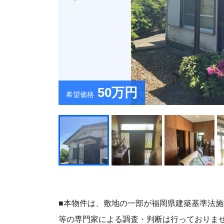
50万円
希望価格
■本物件は、敷地の⼀部が福岡県建築基準法
等の専⾨家による調査・判断は⾏っておりま