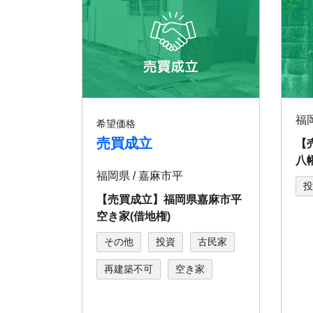
希望価格
売買成立
【
八
福岡県 / 嘉麻市平
投
【売買成立】福岡県嘉麻市平
空き家(借地権)
その他
投資
古民家
再建築不可
空き家