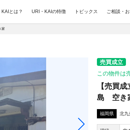
・KAIとは？
URI・KAIの特徴
トピックス
ご相談・お
き家
売買成立
この物件は
【売買成
島 空き
福岡県
北九