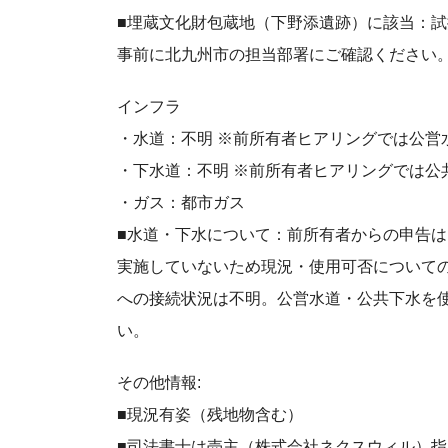
■埋蔵⽂化財包蔵地（下野添遺跡）に該当：
事前に北九州市の担当部署にご確認ください
インフラ
・水道：不明 ※前所有者ヒアリングでは公営
・下水道：不明 ※前所有者ヒアリングでは公
・ガス：都市ガス
■⽔道・下⽔について：前所有者からの申告
実施していないため現況・使⽤可否について
への接続状況は不明。公営⽔道・公共下⽔を
い。
その他情報:
■現況有姿（残地物含む）
■司法書士は売主（株式会社ネクスウィル）指