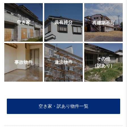
空き家
共有持分
再建築不可
その他
事故物件
違法物件
（訳あり）
空き家・訳あり物件一覧