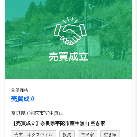
希望価格
売買成立
奈良県 / 宇陀市室生無山
【売買成立】奈良県宇陀市室生無山 空き家
売主：ネクスウィル
投資
古民家
空き家