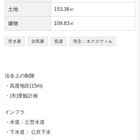
⼟地
153.38㎡
建物
109.83㎡
空き家
古民家
投資
売主：ネクスウィル
法令上の制限
・高度地区(15m)
・(市)景観計画
インフラ
・水道：公営水道
・下水道： 公共下水