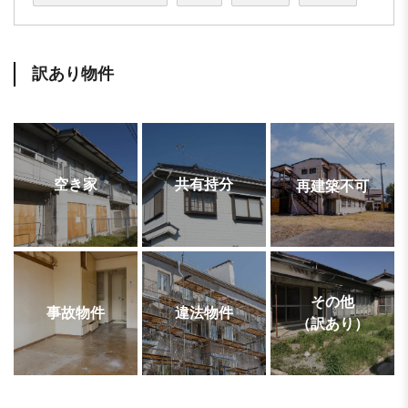
訳あり物件
空き家
共有持分
再建築不可
その他
事故物件
違法物件
（訳あり）