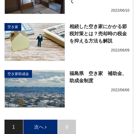
て
2022/06/10
相続した空き家にかかる節
空き家
税対策とは？売却時の税金
を抑える方法も解説
2022/06/09
福島県 空き家 補助金、
空き家助成金
助成金制度
2022/06/06
1
次へ
8