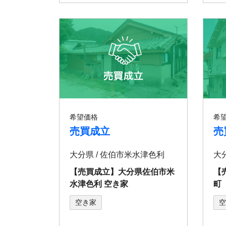
希望価格
希
売買成立
売
大分県 / 佐伯市米水津色利
大
【売買成立】大分県佐伯市米
【
水津色利 空き家
町
空き家
空