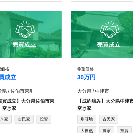
望価格
希望価格
買成立
30万円
分県 / 佐伯市東町
大分県 / 中津市
売買成立】大分県佐伯市東
【成約済み】大分県中
 空き家
空き家
き家
古民家
投資
別荘地
古民家
大自然
農家
投資