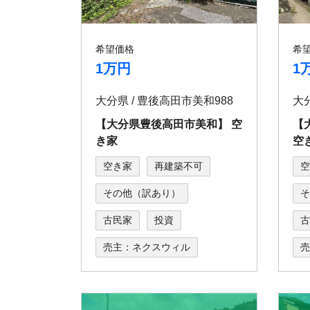
希望価格
希
1万円
1
大分県 / 豊後⾼⽥市美和988
【⼤分県豊後⾼⽥市美和】 空
【
き家
空
空き家
再建築不可
空
その他（訳あり）
そ
古民家
投資
古
売主：ネクスウィル
売