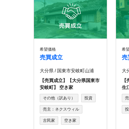
希望価格
希
売買成立
売
大分県 / 国東市安岐町山浦
大
【売買成立】【⼤分県国東市
【
安岐町】 空き家
生
その他（訳あり）
投資
売
売主：ネクスウィル
投
古民家
空き家