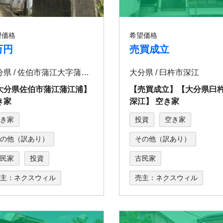
望価格
希望価格
万円
売買成立
大分県 / 佐伯市蒲江大字蒲江浦3344
大分県 / 臼杵市深江
⼤分県佐伯市蒲江蒲江浦】
【売買成立】【⼤分県⾅
き家
深江】 空き家
き家
投資
空き家
の他（訳あり）
その他（訳あり）
民家
投資
古民家
主：ネクスウィル
売主：ネクスウィル