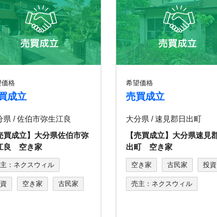
望価格
希望価格
買成立
売買成立
分県 / 佐伯市弥生江良
大分県 / 速見郡日出町
売買成立】大分県佐伯市弥
【売買成立】大分県速見
江良 空き家
出町 空き家
主：ネクスウィル
空き家
古民家
投資
資
空き家
古民家
売主：ネクスウィル