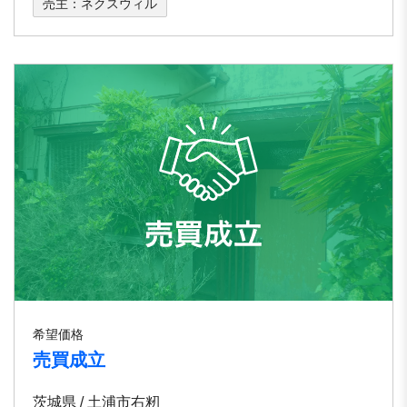
売主：ネクスウィル
希望価格
売買成立
茨城県 / 土浦市右籾