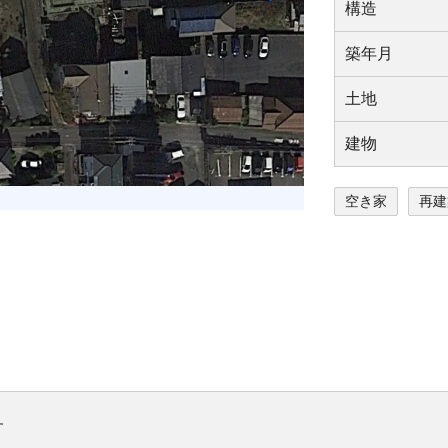
構造
築年⽉
⼟地
建物
空き家
再建
す