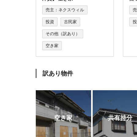
売主：ネクスウィル
売
投資
古民家
投
その他（訳あり）
空き家
訳あり物件
空き家
共有持分