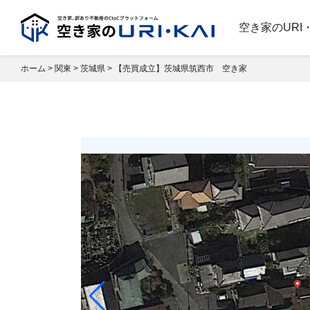
空き家のURI
ホーム
>
関東
>
茨城県
>
【売買成立】茨城県筑西市 空き家