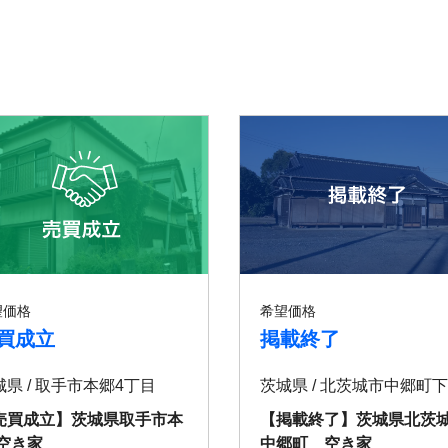
望価格
希望価格
買成立
掲載終了
城県 / 取手市本郷4丁目
売買成立】茨城県取手市本
【掲載終了】茨城県北茨
 空き家
中郷町 空き家