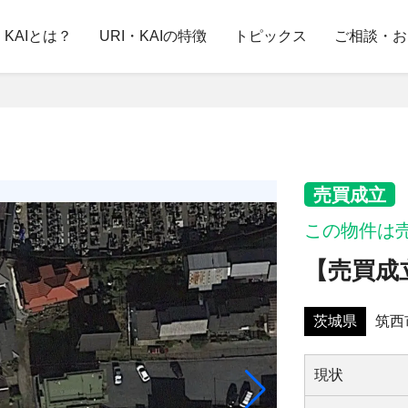
・KAIとは？
URI・KAIの特徴
トピックス
ご相談・お
売買成立
この物件は
【売買成
茨城県
筑西
現状