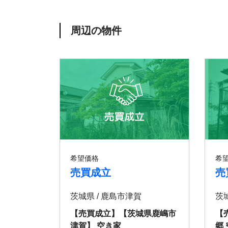
周辺の物件
希望価格
希
売買成立
売
茨城県 / 鹿島市津賀
茨
【売買成立】【茨城県⿅嶋市
【
津賀】 空き家
郷