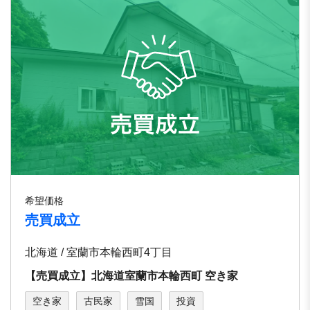
希望価格
売買成立
北海道 / 室蘭市本輪西町4丁目
【売買成立】北海道室蘭市本輪⻄町 空き家
空き家
古民家
雪国
投資