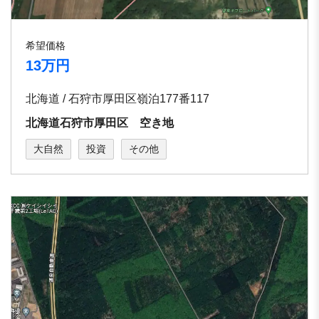
希望価格
13万円
北海道 / 石狩市厚田区嶺泊177番117
北海道石狩市厚田区 空き地
大自然
投資
その他