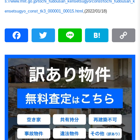
s://www.mlit.go.jp/tochi_fudousan_kensetsugyo/const/tochi_fudousan_k
ensetsugyo_const_tk3_000001_00015.html
,(2022/01/18)
F
T
L
H
C
a
w
i
a
o
c
i
n
t
p
e
t
e
e
y
b
t
n
L
o
e
a
i
o
r
n
k
k