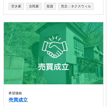
空き家
古民家
投資
売主：ネクスウィル
希望価格
売買成立