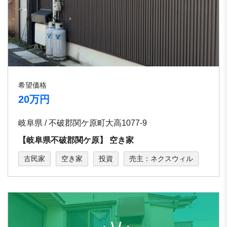
希望価格
20万円
岐阜県 / 不破郡関ケ原町大高1077-9
【岐阜県不破郡関ケ原】 空き家
古民家
空き家
投資
売主：ネクスウィル