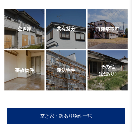
空き家
共有持分
再建築不可
その他
事故物件
違法物件
（訳あり）
空き家・訳あり物件一覧