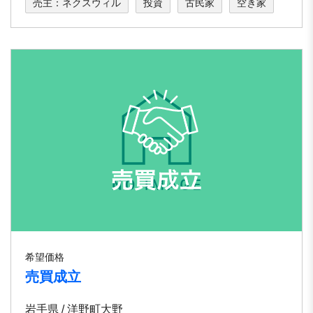
売主：ネクスウィル
投資
古民家
空き家
希望価格
売買成立
岩手県 / 洋野町大野