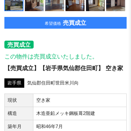
売買成立
希望価格
売買成立
この物件は売買成立いたしました。
【売買成立】【岩⼿県気仙郡住⽥町】 空き家
岩手県
気仙郡住⽥町世⽥⽶川向
現状
空き家
構造
木造亜鉛メッキ鋼板葺2階建
築年⽉
昭和46年7月