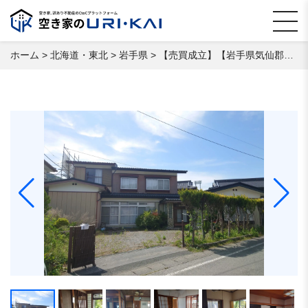
ホーム
>
北海道・東北
>
岩手県
>
【売買成立】【岩⼿県気仙郡住⽥町】 空き家