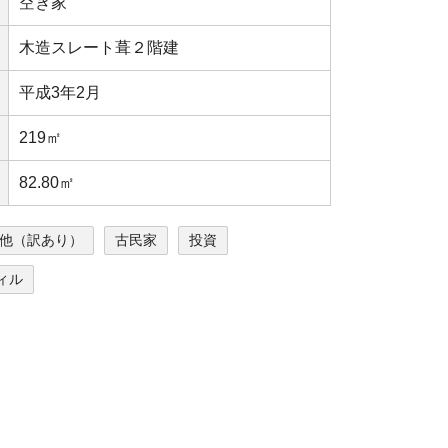
空き家
木造スレート葺２階建
平成3年2月
219㎡
82.80㎡
他（訳あり）
古民家
投資
ィル