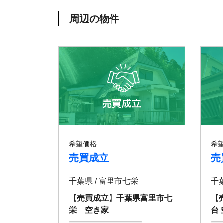
周辺の物件
希望価格
希
売買成立
売
千葉県 / 富里市七栄
千
【売買成立】千葉県富里市七
【
栄 空き家
台