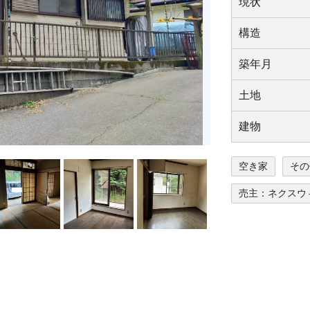
現状
構造
築年⽉
⼟地
建物
空き家
その
売主：ネクスウ