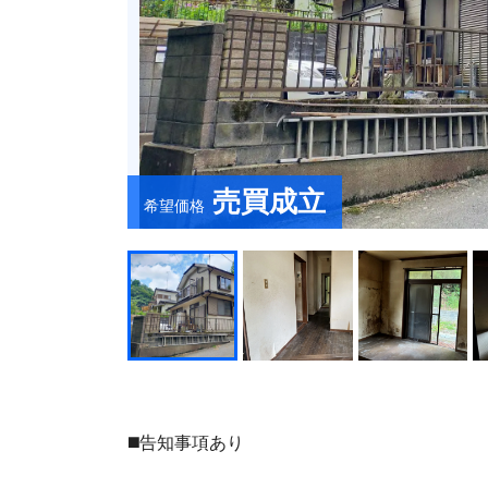
売買成立
希望価格
◼️告知事項あり