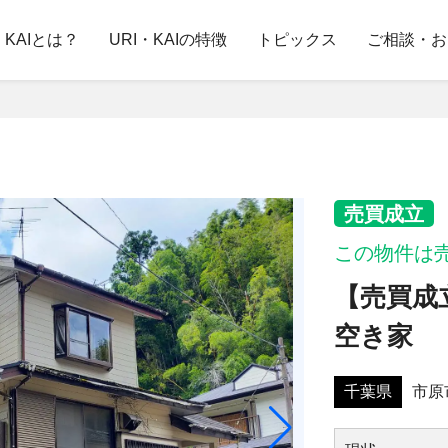
・KAIとは？
URI・KAIの特徴
トピックス
ご相談・お
売買成立
この物件は
【売買成
空き家
千葉県
市原