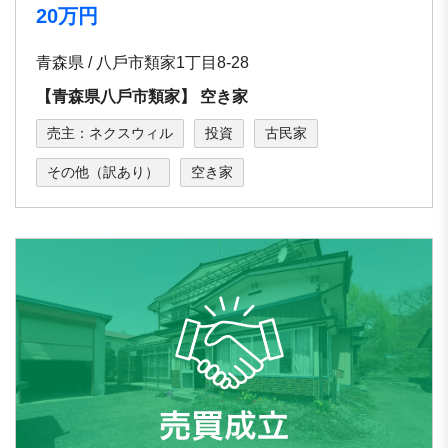
20万円
青森県 / ⼋⼾市類家1丁⽬8-28
【⻘森県⼋⼾市類家】 空き家
売主：ネクスウィル
投資
古民家
その他（訳あり）
空き家