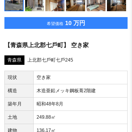
10 万円
希望価格
【⻘森県上北郡七⼾町】 空き家
青森県
上北郡七⼾町七⼾245
現状
空き家
構造
木造亜鉛メッキ鋼板葺2階建
築年⽉
昭和48年8月
⼟地
249.88㎡
建物
136.17㎡