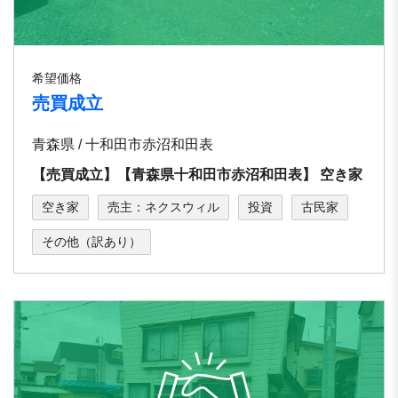
希望価格
売買成立
青森県 / ⼗和⽥市⾚沼和⽥表
【売買成立】【⻘森県⼗和⽥市⾚沼和⽥表】 空き家
空き家
売主：ネクスウィル
投資
古民家
その他（訳あり）