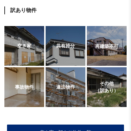
訳あり物件
空き家
共有持分
再建築不可
その他
事故物件
違法物件
（訳あり）