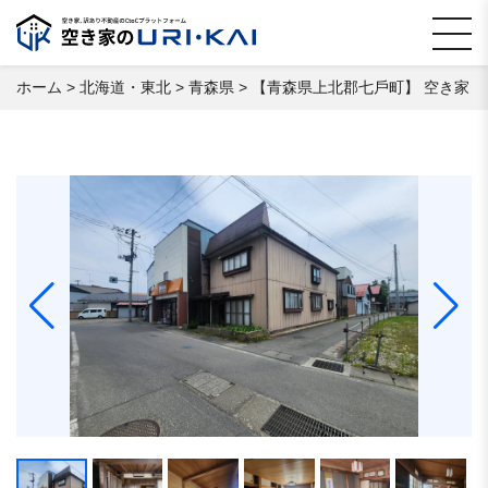
ホーム
>
北海道・東北
>
青森県
>
【⻘森県上北郡七⼾町】 空き家