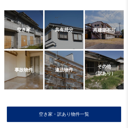
空き家
共有持分
再建築不可
その他
事故物件
違法物件
（訳あり）
空き家・訳あり物件一覧