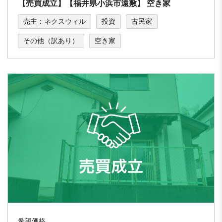
【売買成立】【福井県⼩浜市遠敷】 空き家
売主：ネクスウィル
投資
古民家
その他（訳あり）
空き家
希望価格