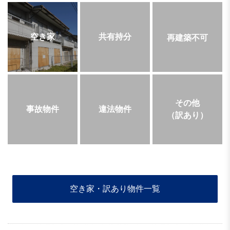
空き家
共有持分
再建築不可
その他
事故物件
違法物件
（訳あり）
空き家・訳あり物件一覧