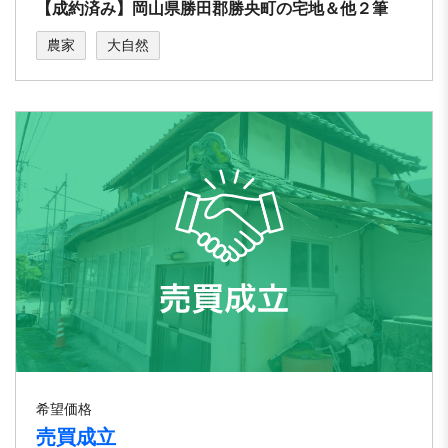
【成約済み】岡山県勝田郡勝央町の宅地＆他２筆
農家
大自然
希望価格
売買成立