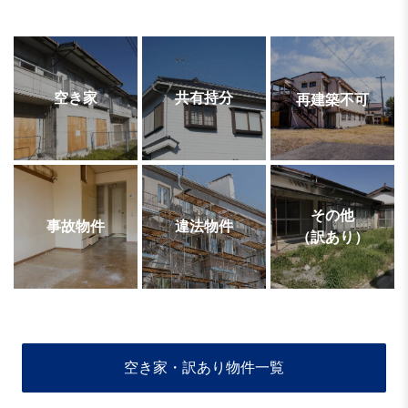
空き家
共有持分
再建築不可
その他
事故物件
違法物件
（訳あり）
空き家・訳あり物件一覧