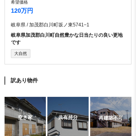
希望価格
120万円
岐阜県 / 加茂郡白川町坂ノ東5741−1
岐阜県加茂郡白川町自然豊かな日当たりの良い更地
です
大自然
訳あり物件
空き家
共有持分
再建築不可