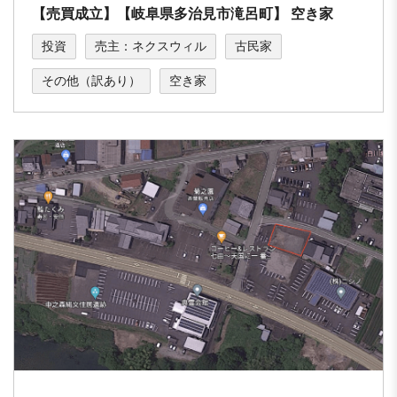
【売買成立】【岐⾩県多治⾒市滝呂町】 空き家
投資
売主：ネクスウィル
古民家
その他（訳あり）
空き家