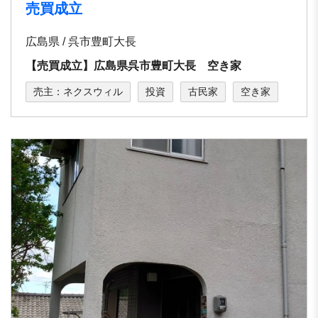
売買成立
広島県 / 呉市豊町大長
【売買成立】広島県呉市豊町大長 空き家
売主：ネクスウィル
投資
古民家
空き家