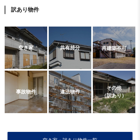
訳あり物件
空き家
共有持分
再建築不可
その他
事故物件
違法物件
（訳あり）