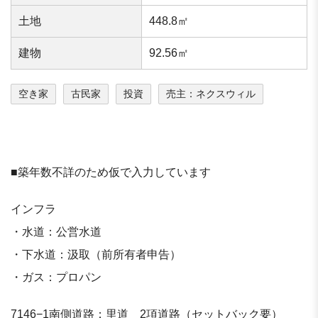
⼟地
448.8㎡
建物
92.56㎡
空き家
古民家
投資
売主：ネクスウィル
■築年数不詳のため仮で入力しています
インフラ
・水道：公営水道
・下水道：汲取（前所有者申告）
・ガス：プロパン
7146−1南側道路：里道 2項道路（セットバック要）