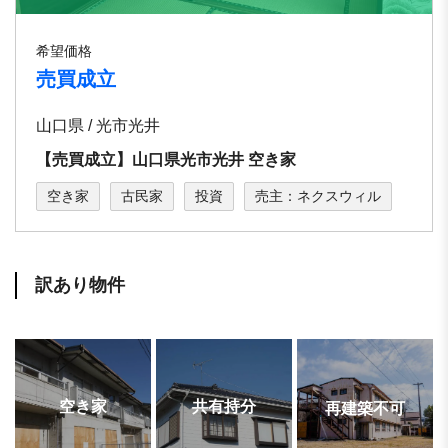
希望価格
売買成立
山口県 / 光市光井
【売買成立】⼭⼝県光市光井 空き家
空き家
古民家
投資
売主：ネクスウィル
訳あり物件
空き家
共有持分
再建築不可