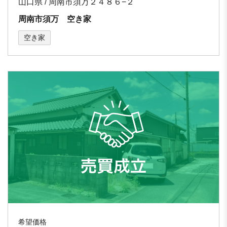
山口県 / 周南市須万２４８６−２
周南市須万 空き家
空き家
希望価格