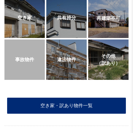
空き家
共有持分
再建築不可
その他
事故物件
違法物件
（訳あり）
空き家・訳あり物件一覧