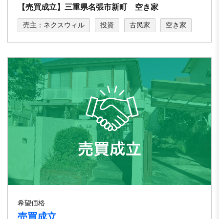
【売買成立】三重県名張市新町 空き家
売主：ネクスウィル
投資
古民家
空き家
希望価格
売買成立