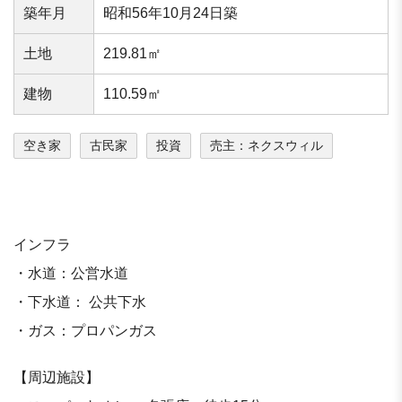
築年⽉
昭和56年10月24日築
⼟地
219.81㎡
建物
110.59㎡
空き家
古民家
投資
売主：ネクスウィル
インフラ
・水道：公営水道
・下水道： 公共下水
・ガス：プロパンガス
【周辺施設】