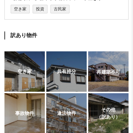
空き家
投資
古民家
訳あり物件
空き家
共有持分
再建築不可
その他
事故物件
違法物件
（訳あり）