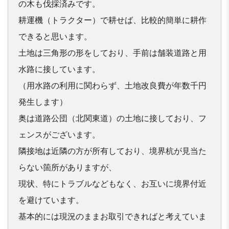
の木も伐採済
みです。

耕運機（トラクター）で耕せば、比較的簡単に耕作
できると思いま
す。

土地は三角形の形をしており、手前は舗装道路と用
水路に接してい
ます。

（用水路の利用に関わらず、土地改良費が年数千円
発生します）

奥は道路公団（北関東道）の土地に接しており、フ
ェンスがござい
ます。

隣接地は近隣の方が所有しており、境界杭が見当た
らない箇所があ
りますが、

現状、特にトラブルなどもなく、お互いに境界付近
を避けています
。

基本的には現況のままお取引できればと考えていま