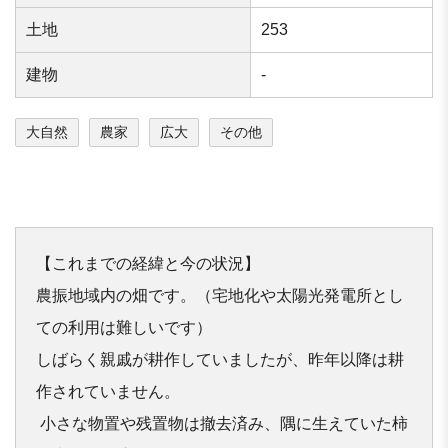
⼟地
253
建物
-
大自然
農家
広大
その他
【これまでの経緯と今の状況】

農振地域内の
畑
です。（宅地化や太陽光発電所とし
ての利用は難し
いです）

しばらく親戚が耕作していましたが、昨年以降は耕
作されていませ
ん。

 小さな物置や残置物は撤去済み、隅に生えていた柿