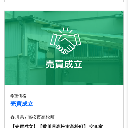
希望価格
売買成立
香川県 / 高松市高松町
【売買成立】【⾹川県⾼松市⾼松町】 空き家