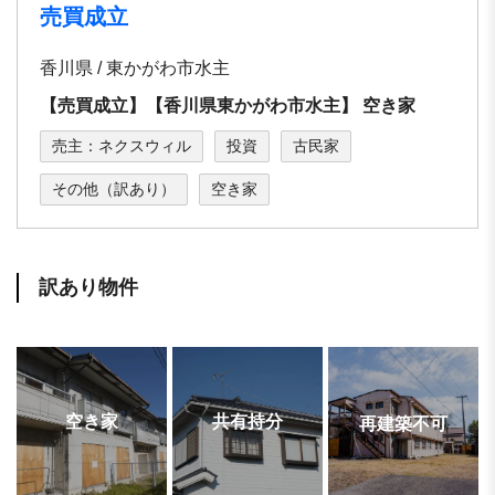
売買成立
香川県 / 東かがわ市⽔主
【売買成立】【⾹川県東かがわ市⽔主】 空き家
売主：ネクスウィル
投資
古民家
その他（訳あり）
空き家
訳あり物件
空き家
共有持分
再建築不可