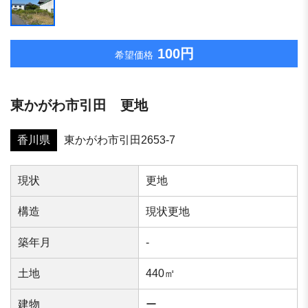
100円
希望価格
東かがわ市引田 更地
香川県
東かがわ市引田2653-7
現状
更地
構造
現状更地
築年⽉
-
⼟地
440㎡
建物
ー