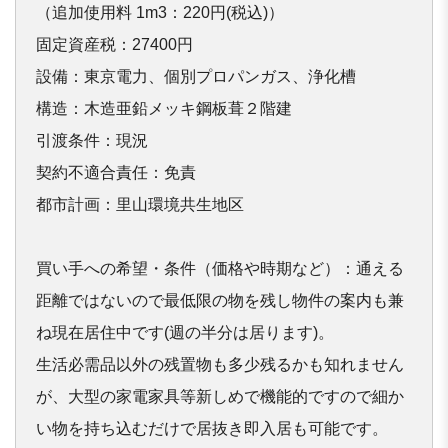
（追加使用料 1m3：220円(税込)）

固定資産税：27400円

設備：東京電力、個別プロパンガス、浄化槽

構造：木造亜鉛メッキ鋼板葺２階建

引渡条件：現況

契約不適合責任：免責

都市計画：里山環境共生地区

買い⼿への希望・条件（価格や時期など）：通える
距離ではないので最低限の物を残し物件の案内も兼
ね現
在居住中です(週の半分は居ります)。

生活必需品以外の残置物も多少残るかも知れません
が、大型の家電
家具等新しめで機能的ですので細か
い物を持ち込むだけで居抜き即
入居も可能です。
