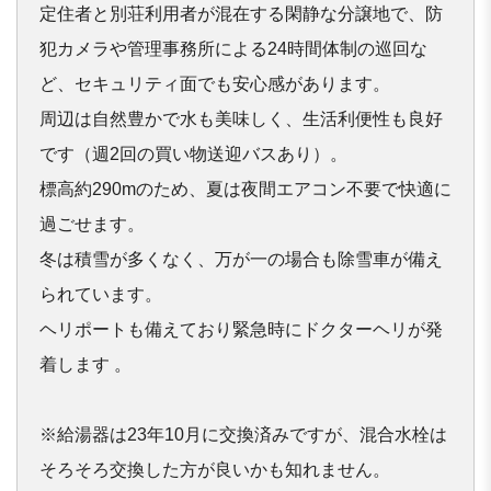
定住者と別荘利用者が混在する閑静な分譲地で、防
犯カメラや管理
事務所による24時間体制の巡回な
ど、セキュリティ面でも安心感
があります。

周辺は自然豊かで水も美味しく、生活利便性も良好
です（週2回の
買い物送迎バスあり）。

標高約290mのため、夏は夜間エアコン不要で快適に
過ごせます
。

冬は積雪が多くなく、万が一の場合も除雪車が備え
られています。

ヘリポートも備えており緊急時にドクターヘリが発
着します 。

※給湯器は23年10月に交換済みですが、混合水栓は
そろそろ交
換した方が良いかも知れません。
