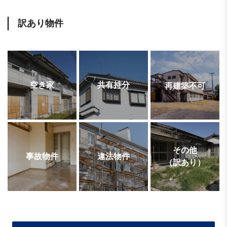
訳あり物件
空き家
共有持分
再建築不可
その他
事故物件
違法物件
（訳あり）