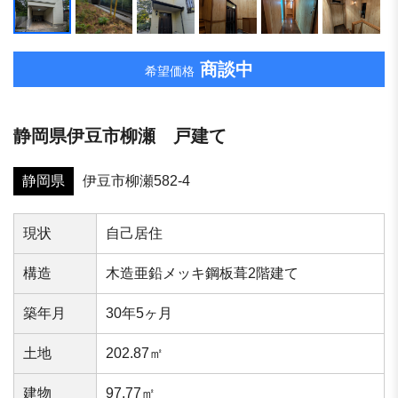
商談中
希望価格
静岡県伊豆市柳瀬 戸建て
静岡県
伊豆市柳瀬582-4
現状
自己居住
構造
木造亜鉛メッキ鋼板葺2階建て
築年⽉
30年5ヶ月
⼟地
202.87㎡
建物
97.77㎡