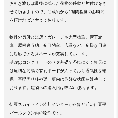
お引き渡しは最後に残った荷物の移動と片付けをさ
せて頂きますの
で、ご成約から1週間程度のお時間
を頂ければと考えております。

物件の長所と短所：ガレージや大型物置、床下倉
庫、屋根裏収納、
多目的室、広縁など、多様な用途
に対応できるスペースが充実して
います。

基礎はコンクリートのベタ基礎で湿気にくく軒天に
は適切な間隔で
有孔ボードが入っており通気性を確
保。基礎周り柱や梁、壁内は良
好な状態を維持して
おります。建物への進入路は幅2.5mありま
す。

伊豆スカイライン冷川インターからほど近い伊豆平
パールタウン内
の物件です。
