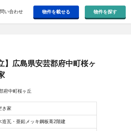
問い合わせ
物件を載せる
物件を探す
立】広島県安芸郡府中町桜ヶ
家
郡府中町桜ヶ丘
空き家
⽊造⽡・亜鉛メッキ鋼板葺2階建