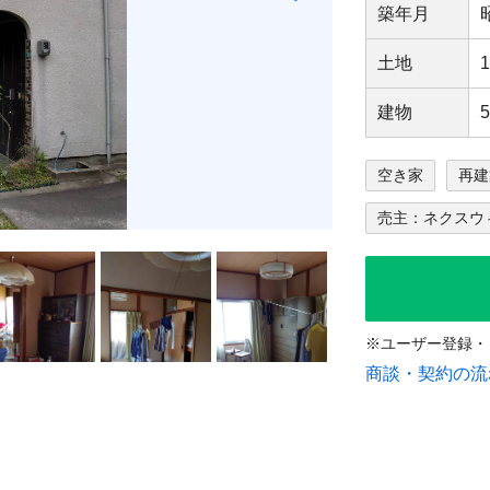
築年⽉
⼟地
建物
空き家
再建
売主：ネクスウ
※ユーザー登録・
商談・契約の