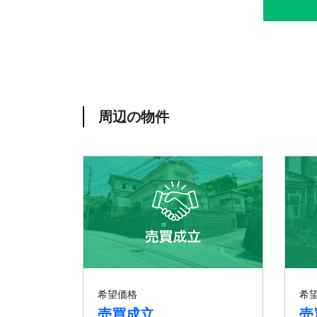
周辺の物件
希望価格
希
売買成立
売