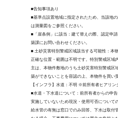
■告知事項あり
■基準点設置地域に指定されたため、当該地
は測量図をご参照ください。
■「崖条例」に該当：建て替えの際、認定申
築課にお問い合わせください。
■ ⼟砂災害特別警戒区域該当する可能性：本
正確な位置・範囲は不明です。特別警戒区域
主は、本物件敷地のうち⼟砂災害特別警戒区
築ができないことを容認の上、本物件を買い
【インフラ】水道：不明 ※前所有者ヒアリン
■⽔道・下⽔道について：前所有者からの申
実施していないため現況・使⽤可否について
給⽔管の有無は窓⼝でのみ回答、下⽔は取付