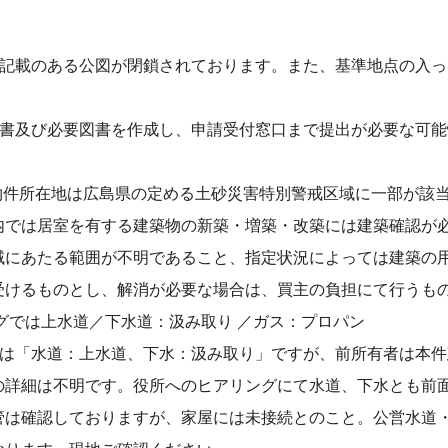
の記載のある公図が閉鎖されております。また、基準地点の⼊
請書及び必要図書を作成し、申請受付窓⼝まで提出が必要な可
物件所在地は広島県の定める⼟砂災害特別警戒区域に⼀部が該
内では居室を有する建築物の新築・増築・改築には建築確認が
域にあたる範囲が不明であること、指定状況によっては建築の
受けるものとし、解消が必要な場合は、買主の負担にて⾏うも
グでは上⽔道／下水道：汲み取り ／ガス：プロパン
告は「⽔道：上⽔道、下⽔：汲み取り」ですが、前所有者は本
の詳細は不明です。役所へのヒアリングにて⽔道、下⽔とも前
管は確認しておりますが、家屋には未接続とのこと。公営⽔道