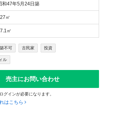
昭和47年5月24日築
127㎡
57.1㎡
築不可
古民家
投資
ィル
売主にお問い合わせ
ログインが必要になります。
流れはこちら