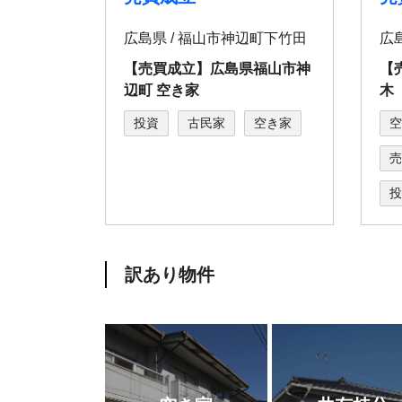
広島県 / 福⼭市神辺町下⽵⽥
広
【売買成立】広島県福⼭市神
【
辺町 空き家
木
投資
古民家
空き家
空
売
投
訳あり物件