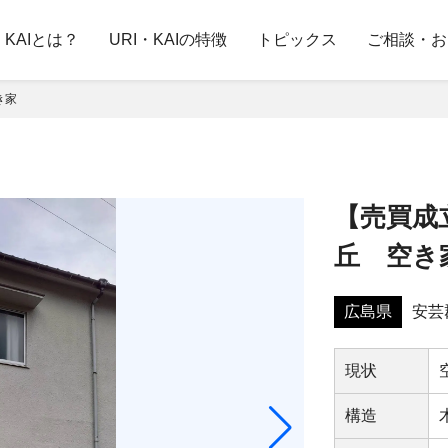
・KAIとは？
URI・KAIの特徴
トピックス
ご相談・お
き家
【売買成
丘 空き
広島県
安芸
現状
構造